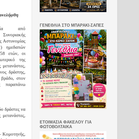
συνελήφθη
ΓΕΝΕΘΛΙΑ ΣΤΟ ΜΠΑΡΑΚΙ-ΣΑΠΕΣ
ραφία απ
ό
 Συνοριακής
ς Αστυνομίας
2) ημεδαπών
 58 ετών
, οι
ωτερικό της
ς μετανάστες,
νος δράστης,
 βράδυ, στον
ς παραπάνω
ύο δράστες να
 μετανάστες,
ΕΤΟΙΜΑΣΙΑ ΦΑΚΕΛΟΥ ΓΙΑ
ΦΩΤΟΒΟΛΤΑΙΚΑ
 – Κομοτηνής,