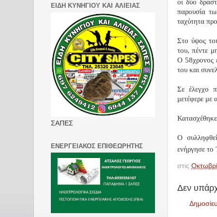
οι δύο δράσ
ΕΙΔΗ ΚΥΝΗΓΙΟΥ ΚΑΙ ΑΛΙΕΙΑΣ
παρουσία τω
ταχύτητα προ
Στο ύψος το
του, πέντε μ
Ο 58χρονος 
του και συνε
Σε έλεγχο 
μετέφερε με 
Κατασχέθηκε 
ΣΑΠΕΣ
Ο συλληφθε
ΕΝΕΡΓΕΙΑΚΟΣ ΕΠΙΘΕΩΡΗΤΗΣ
ενήργησε το
στις
Οκτωβρί
Δεν υπάρχ
Δημοσίε