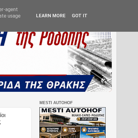
ser-agent
rate usage
LEARN MORE
GOT IT
MESTI AUTOHOF
ίοι
ς