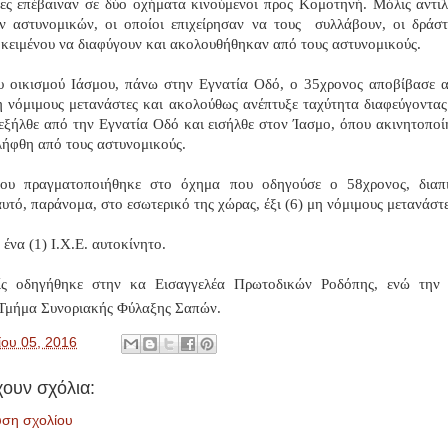
τες επέβαιναν σε δύο οχήματα κινούμενοι προς Κομοτηνή. Μόλις αντι
ν αστυνομικών, οι οποίοι επιχείρησαν να τους
συλλάβουν, οι δράστ
κειμένου να διαφύγουν και ακολουθήθηκαν από τους αστυνομικούς.
υ οικισμού Ιάσμου, πάνω στην Εγνατία Οδό, ο 35χρονος αποβίβασε 
η νόμιμους μετανάστες και ακολούθως ανέπτυξε ταχύτητα διαφεύγοντα
εξήλθε από την Εγνατία Οδό και εισήλθε στον Ίασμο, όπου ακινητοποί
λήφθη από τους αστυνομικούς.
που πραγματοποιήθηκε στο όχημα που οδηγούσε ο 58χρονος, διαπι
αυτό, παράνομα, στο εσωτερικό της χώρας, έξι (6) μη νόμιμους μετανάστε
ένα (1) Ι.Χ.Ε. αυτοκίνητο.
ίς οδηγήθηκε στην κα Εισαγγελέα Πρωτοδικών Ροδόπης, ενώ την 
Τμήμα Συνοριακής Φύλαξης Σαπών.
ου 05, 2016
ουν σχόλια:
υση σχολίου