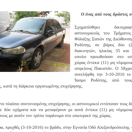
Ο ένας από τους δράστες 
Σχηματίσθηκε δικογ
αστυνομικούς του Τμήματος
Φύλαξης Σαπών της Διεύθυνση
Ροδόπης, σε βάρος δύο (
διακινητών, ηλικίας 35 και
οποίοι προωθούσαν στο εσ
χώρας έντεκα (11) μη νόμιμου
υπηκόους Πακιστάν. Ο 58χρο
συνελήφθη την 3-10-2016 το
Ίασμο Ροδόπης, από του
, κατά τη διάρκεια οργανωμένης επιχείρησης.
στο πλαίσιο συντονισμένης επιχείρησης, οι αστυνομικοί εντόπισαν τους δ
σε δύο οχήματα και να μεταφέρουν με αυτά έντεκα (11) μη νόμιμους
ους με αυτόν τον τρόπο παράνομα στο εσωτερικό της χώρας.
α, προχθές (3-10-2016) το βράδυ, στην Εγνατία Οδό Αλεξανδρούπολης