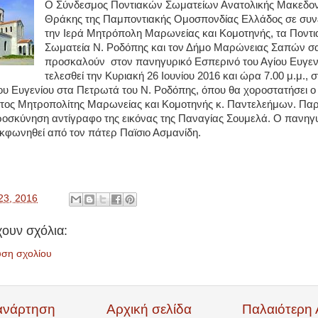
Ο Σύνδεσμος Ποντιακών Σωματείων Ανατολικής Μακεδον
Θράκης της Παμποντιακής Ομοσπονδίας Ελλάδος σε συν
την Ιερά Μητρόπολη Μαρωνείας και Κομοτηνής, τα Ποντι
Σωματεία Ν. Ροδόπης και τον Δήμο Μαρώνειας Σαπών σ
προσκαλούν
στον πανηγυρικό Εσπερινό του Αγίου Ευγεν
τελεσθεί την Κυριακή 26 Ιουνίου 2016 και ώρα 7.00 μ.μ., σ
ου Ευγενίου στα Πετρωτά του Ν. Ροδόπης, όπου θα χοροστατήσει ο
τος Μητροπολίτης Μαρωνείας και Κομοτηνής κ. Παντελεήμων. Πα
προσκύνηση αντίγραφο της εικόνας της Παναγίας Σουμελά. Ο πανηγυ
κφωνηθεί από τον πάτερ Παϊσιο Ασμανίδη.
23, 2016
ουν σχόλια:
υση σχολίου
ανάρτηση
Αρχική σελίδα
Παλαιότερη