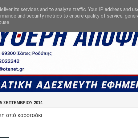
liver its services and to analyze traffic. Your IP address and u
rmance and security metrics to ensure quality of service, gene
buse.
5 ΣΕΠΤΕΜΒΡΊΟΥ 2014
κη από καροτσάκι